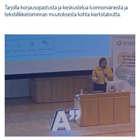
Tarjolla korjausopastusta ja keskustelua luonnonväreistä ja
tekstiililiiketoiminnan muutoksesta kohta kiertotaloutta.