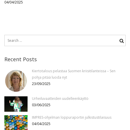
04/04/2025
Search
for:
Recent Posts
Kiertotalous pelastaa Suomen kriisitilanteissa – Sen
pohja pitää luoda nyt
23/09/2025
Urheiluvaatteiden uudelleenkäyttö
03/06/2025
IMPRES-ohjelman loppuraportin julkistustilaisuus
04/04/2025