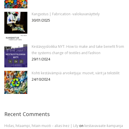
Kangastus | Fabrication -valokuvanäyttely
30/01/2025
Kestävyysloikka NYT: How to make and take benefit from
the systems change of textiles and fashion
29/11/2024
Kohti kestävämpiä arvoketjuja: muovit, värit ja tekstiilit
24/10/2024
Recent Comments
Hidas, hitaampi, hitain muoti – alias Inez | Lily
on
kestavavaate-kampanja