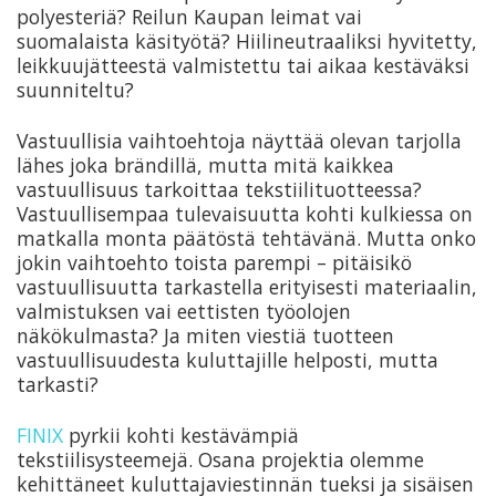
polyesteriä? Reilun Kaupan leimat vai
suomalaista käsityötä? Hiilineutraaliksi hyvitetty,
leikkuujätteestä valmistettu tai aikaa kestäväksi
suunniteltu?
Vastuullisia vaihtoehtoja näyttää olevan tarjolla
lähes joka brändillä, mutta mitä kaikkea
vastuullisuus tarkoittaa tekstiilituotteessa?
Vastuullisempaa tulevaisuutta kohti kulkiessa on
matkalla monta päätöstä tehtävänä. Mutta onko
jokin vaihtoehto toista parempi – pitäisikö
vastuullisuutta tarkastella erityisesti materiaalin,
valmistuksen vai eettisten työolojen
näkökulmasta? Ja miten viestiä tuotteen
vastuullisuudesta kuluttajille helposti, mutta
tarkasti?
FINIX
pyrkii kohti kestävämpiä
tekstiilisysteemejä. Osana projektia olemme
kehittäneet kuluttajaviestinnän tueksi ja sisäisen