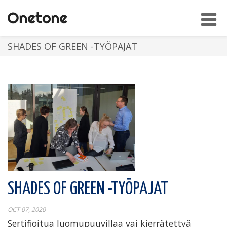
Toggl
navig
SHADES OF GREEN -TYÖPAJAT
SHADES OF GREEN -TYÖPAJAT
OCT 07, 2020
Sertifioitua luomupuuvillaa vai kierrätettyä