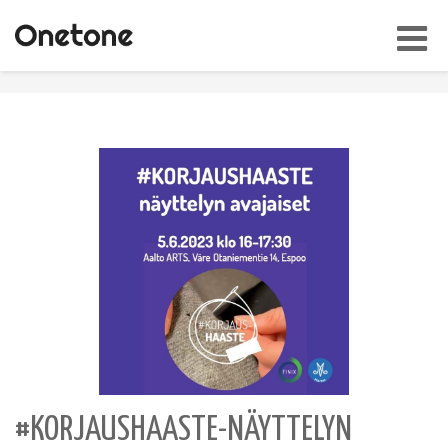
Toggl
navig
#KORJAUSHAASTE-NÄYTTELYN