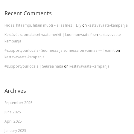
Recent Comments
Hidas, hitaampi, hitain muoti – alias Inez | Lily
on
kestavavaate-kampanja
Kestävät suomalaiset vaatemerkit | Luonnonvaate.fi
on
kestavavaate-
kampanja
#supportyourlocals - Suomessa ja somessa on voimaa — Teamit
on
kestavavaate-kampanja
#supportyourlocals | Seuraa näitä
on
kestavavaate-kampanja
Archives
September 2025
June 2025
April 2025
January 2025