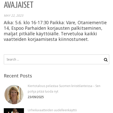
AVAJAISET
MAY 22, 2023
Aika: 5.6. klo 16-17:30 Paikka: Väre, Otaniementie
14, Espoo Parhaiden korjausten palkitseminen,
maljat pitkälle käyttöiälle. Tervetuloa kaikki
vaatteiden korjaamisesta kiinnostuneet.
Search
for:
Recent Posts
Kiertotalous pelastaa Suomen kriisitilanteissa – Sen
pohja pitää luoda nyt
23/09/2025
Urheiluvaatteiden uudelleenkäyttö