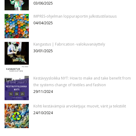
03/06/2025
IMPRES-ohjelman loppuraportin julkistustilaisuus
04/04/2025
Kangastus | Fabrication -valokuvanäyttely
30/01/2025
Kestävyysloikka NYT: How to make and take benefit from
the systems change of textiles and fashion
29/11/2024
Kohti kestävämpiä arvoketjuja: muovit, värit ja tekstiilit
24/10/2024