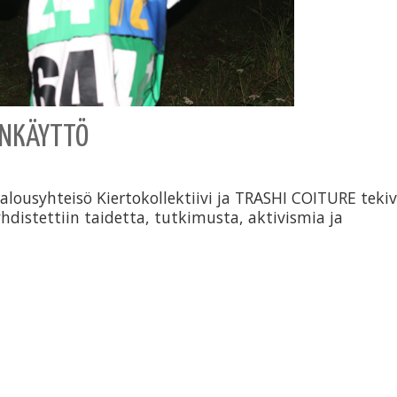
ENKÄYTTÖ
otalousyhteisö Kiertokollektiivi ja TRASHI COITURE teki
hdistettiin taidetta, tutkimusta, aktivismia ja