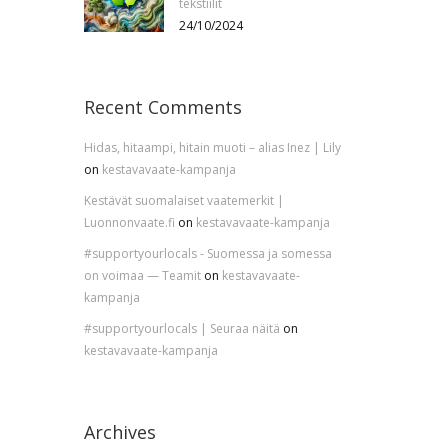
tekstiilit
24/10/2024
Recent Comments
Hidas, hitaampi, hitain muoti – alias Inez | Lily
on
kestavavaate-kampanja
Kestävät suomalaiset vaatemerkit |
Luonnonvaate.fi
on
kestavavaate-kampanja
#supportyourlocals - Suomessa ja somessa
on voimaa — Teamit
on
kestavavaate-
kampanja
#supportyourlocals | Seuraa näitä
on
kestavavaate-kampanja
Archives