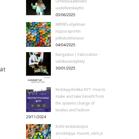
Urheiluvaatteiden
uudelleenkäyttö
03/06/2025
IMPRES-ohjelman
loppuraportin
julkistustilaisuus
04/04/2025
Kangastus | Fabrication -
valokuvanäyttely
vät
30/01/2025
Kestävyysloikka NYT: How to
make and take benefit from
the systems change of
textiles and fashion
29/11/2024
Kohti kestävämpiä
arvoketjuja: muovit, värit ja