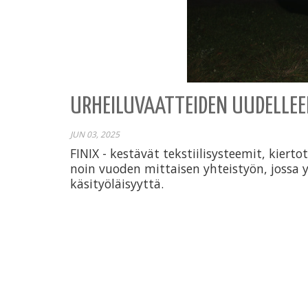
URHEILUVAATTEIDEN UUDELLE
JUN 03, 2025
FINIX - kestävät tekstiilisysteemit, kiert
noin vuoden mittaisen yhteistyön, jossa y
käsityöläisyyttä.