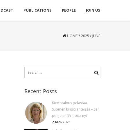
ODCAST
PUBLICATIONS
PEOPLE
JOIN US
HOME
/
2025
/
JUNE
Search
for:
Recent Posts
Kiertotalous pelastaa
Suomen kriisitilanteissa – Sen
pohja pitää luoda nyt
23/09/2025