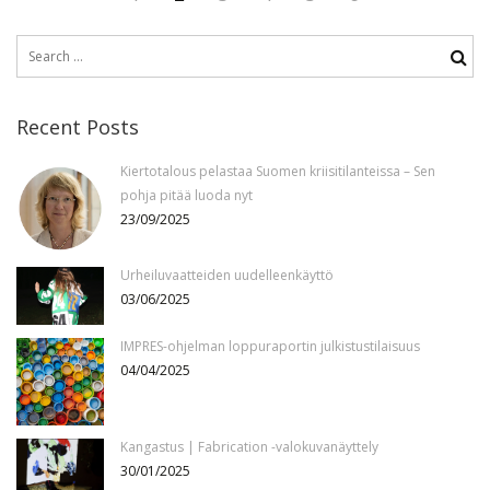
Posts
page
Previous
navigation
Search
page
for:
Recent Posts
Kiertotalous pelastaa Suomen kriisitilanteissa – Sen
pohja pitää luoda nyt
23/09/2025
Urheiluvaatteiden uudelleenkäyttö
03/06/2025
IMPRES-ohjelman loppuraportin julkistustilaisuus
04/04/2025
Kangastus | Fabrication -valokuvanäyttely
30/01/2025