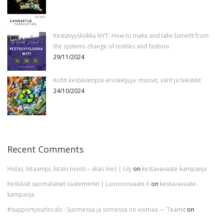
Kestävyysloikka NYT: How to make and take benefit from
the systems change of textiles and fashion
29/11/2024
Kohti kestävämpiä arvoketjuja: muovit, värit ja tekstiilit
24/10/2024
Recent Comments
Hidas, hitaampi, hitain muoti – alias Inez | Lily
on
kestavavaate-kampanja
Kestävät suomalaiset vaatemerkit | Luonnonvaate.fi
on
kestavavaate-
kampanja
#supportyourlocals - Suomessa ja somessa on voimaa — Teamit
on