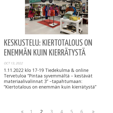
KESKUSTELU: KIERTOTALOUS ON
ENEMMÄN KUIN KIERRÄTYSTÄ
OCT 13, 2022
1.11.2022 klo 17-19 Tiedekulma & online
Tervetuloa ”Pintaa syvemmältä – kestävät
materiaalivalinnat 3” –tapahtumaan:
”Kiertotalous on enemmän kuin kierrätystä”
Page
1
Page
2
Page
3
Page
4
Page
5
Page
6
Next