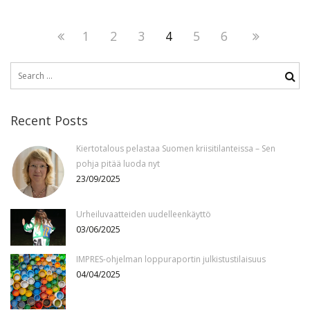
Page
1
Page
2
Page
3
Page
4
Page
5
Page
6
Next
Posts
page
Previous
navigation
Search
page
for:
Recent Posts
Kiertotalous pelastaa Suomen kriisitilanteissa – Sen
pohja pitää luoda nyt
23/09/2025
Urheiluvaatteiden uudelleenkäyttö
03/06/2025
IMPRES-ohjelman loppuraportin julkistustilaisuus
04/04/2025