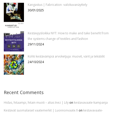
Kangastus | Fabrication -valokuvanäyttely
30/01/2025
Kestävyysloikka NYT: How to make and take benefit from
the systems change of textiles and fashion
29/11/2024
Kohti kestävämpiä arvoketjuja: muovit, värit ja tekstiilit
24/10/2024
Recent Comments
Hidas, hitaampi, hitain muoti – alias Inez | Lily
on
kestavavaate-kampanja
Kestävät suomalaiset vaatemerkit | Luonnonvaate.fi
on
kestavavaate-