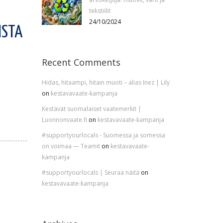
tekstiilit
24/10/2024
ISTA
Recent Comments
Hidas, hitaampi, hitain muoti – alias Inez | Lily
on
kestavavaate-kampanja
Kestävät suomalaiset vaatemerkit |
Luonnonvaate.fi
on
kestavavaate-kampanja
#supportyourlocals - Suomessa ja somessa
on voimaa — Teamit
on
kestavavaate-
kampanja
#supportyourlocals | Seuraa näitä
on
kestavavaate-kampanja