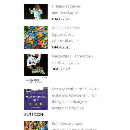
Urheiluvaatteiden
uudelleenkäyttö
03/06/2025
IMPRES-ohjelman
loppuraportin
julkistustilaisuus
04/04/2025
Kangastus | Fabrication -
valokuvanäyttely
30/01/2025
Kestävyysloikka NYT: How to
make and take benefit from
the systems change of
textiles and fashion
29/11/2024
Kohti kestävämpiä
arvoketjuja: muovit, värit ja