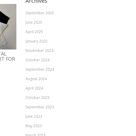
Archives
September 2025
June 2025
April 2025
January 2025
November 2024
NEW REPORT:
TAL
ECOLABELS IN THE
TRANSPARENCY AND
T FOR
TEXTILE INDUSTRY
October 2024
TRACEABILITY IN TH
TEXTILE VALUE CHAI
08/12/2022
September 2024
09/11/2022
August 2024
April 2024
October 2023
September 2023
June 2023
May 2023
March 2023