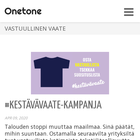
Toggl
navig
VASTUULLINEN VAATE
#KESTÄVÄVAATE-KAMPANJA
APR 09, 2020
Talouden stoppi muuttaa maailmaa. Sinä päätät,
mihin suuntaan. Ostamalla seuraavilta yrityksiltä