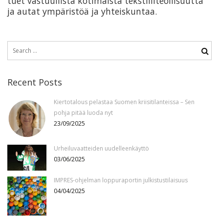
tuet vastuullista kotimaista tekstiiliteollisuutta
ja autat ympäristöä ja yhteiskuntaa.
Search
for:
Recent Posts
Kiertotalous pelastaa Suomen kriisitilanteissa – Sen
pohja pitää luoda nyt
23/09/2025
Urheiluvaatteiden uudelleenkäyttö
03/06/2025
IMPRES-ohjelman loppuraportin julkistustilaisuus
04/04/2025