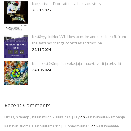
Kangastus | Fabrication -valokuvanäyttely
30/01/2025
Kestävyysloikka NYT: How to make and take benefit from
the systems change of textiles and fashion
29/11/2024
Kohti kestävämpiä arvoketjuja: muovit, värit ja tekstiilit
24/10/2024
Recent Comments
Hidas, hitaampi, hitain muoti – alias Inez | Lily
on
kestavavaate-kampanja
Kestävät suomalaiset vaatemerkit | Luonnonvaate.fi
on
kestavavaate-