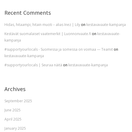
Recent Comments
Hidas, hitaampi, hitain muoti – alias Inez | Lily
on
kestavavaate-kampanja
Kestävät suomalaiset vaatemerkit | Luonnonvaate.fi
on
kestavavaate-
kampanja
#supportyourlocals - Suomessa ja somessa on voimaa — Teamit
on
kestavavaate-kampanja
#supportyourlocals | Seuraa näitä
on
kestavavaate-kampanja
Archives
September 2025
June 2025
April 2025
January 2025