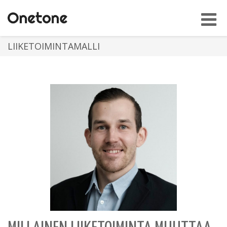
Toggl
navig
LIIKETOIMINTAMALLI