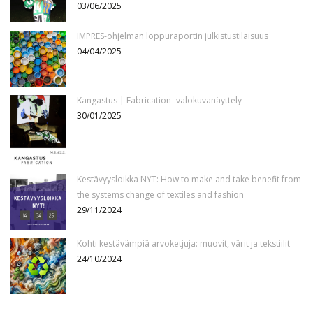
03/06/2025
IMPRES-ohjelman loppuraportin julkistustilaisuus
04/04/2025
Kangastus | Fabrication -valokuvanäyttely
30/01/2025
Kestävyysloikka NYT: How to make and take benefit from
the systems change of textiles and fashion
29/11/2024
Kohti kestävämpiä arvoketjuja: muovit, värit ja tekstiilit
24/10/2024