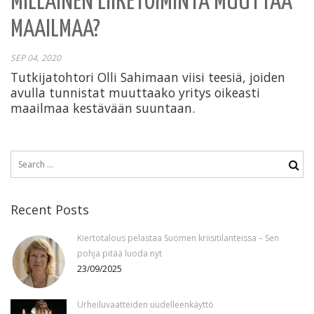
MILLAINEN LIIKETOIMINTA MUUTTAA
MAAILMAA?
SEP 04, 2020
Tutkijatohtori Olli Sahimaan viisi teesiä, joiden
avulla tunnistat muuttaako yritys oikeasti
maailmaa kestävään suuntaan.
Search
for:
Recent Posts
Kiertotalous pelastaa Suomen kriisitilanteissa – Sen
pohja pitää luoda nyt
23/09/2025
Urheiluvaatteiden uudelleenkäyttö